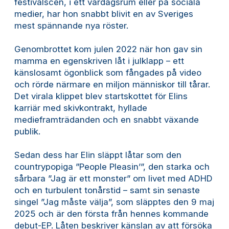
festivalscen, i ett vardagsrum eller på sociala
medier, har hon snabbt blivit en av Sveriges
mest spännande nya röster.
Genombrottet kom julen 2022 när hon gav sin
mamma en egenskriven låt i julklapp – ett
känslosamt ögonblick som fångades på video
och rörde närmare en miljon människor till tårar.
Det virala klippet blev startskottet för Elins
karriär med skivkontrakt, hyllade
medieframträdanden och en snabbt växande
publik.
Sedan dess har Elin släppt låtar som den
countrypopiga ”People Pleasin’”, den starka och
sårbara ”Jag är ett monster” om livet med ADHD
och en turbulent tonårstid – samt sin senaste
singel ”Jag måste välja”, som släpptes den 9 maj
2025 och är den första från hennes kommande
debut-EP. Låten beskriver känslan av att försöka