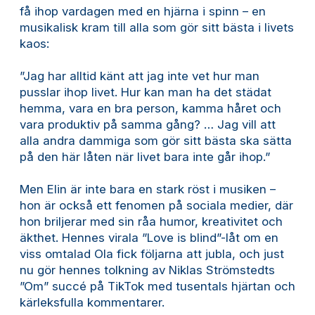
få ihop vardagen med en hjärna i spinn – en
musikalisk kram till alla som gör sitt bästa i livets
kaos:
”Jag har alltid känt att jag inte vet hur man
pusslar ihop livet. Hur kan man ha det städat
hemma, vara en bra person, kamma håret och
vara produktiv på samma gång? … Jag vill att
alla andra dammiga som gör sitt bästa ska sätta
på den här låten när livet bara inte går ihop.”
Men Elin är inte bara en stark röst i musiken –
hon är också ett fenomen på sociala medier, där
hon briljerar med sin råa humor, kreativitet och
äkthet. Hennes virala ”Love is blind”-låt om en
viss omtalad Ola fick följarna att jubla, och just
nu gör hennes tolkning av Niklas Strömstedts
”Om” succé på TikTok med tusentals hjärtan och
kärleksfulla kommentarer.